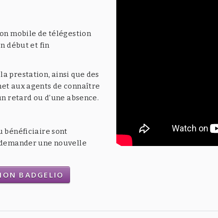
ion mobile de télégestion
n début et fin
a prestation, ainsi que des
met aux agents de connaître
’un retard ou d’une absence.
u bénéficiaire sont
t demander une nouvelle
TION BADGELIO