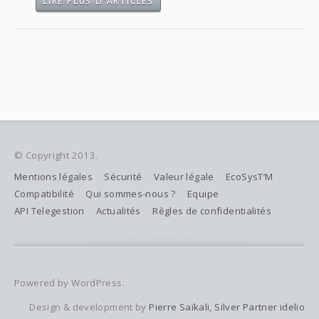
LIRE PLUS D'ARTICLES
© Copyright 2013.
Mentions légales
Sécurité
Valeur légale
EcoSysT’M
Compatibilité
Qui sommes-nous ?
Equipe
API Telegestion
Actualités
Règles de confidentialités
Powered by WordPress.
Design & development by
Pierre Saïkali, Silver Partner idelio