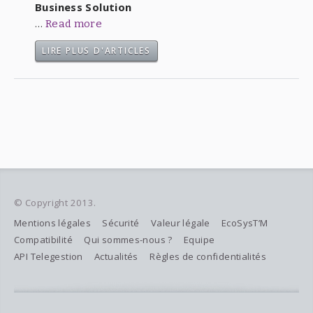
Business Solution
…
Read more
LIRE PLUS D'ARTICLES
© Copyright 2013.
Mentions légales
Sécurité
Valeur légale
EcoSysT’M
Compatibilité
Qui sommes-nous ?
Equipe
API Telegestion
Actualités
Règles de confidentialités