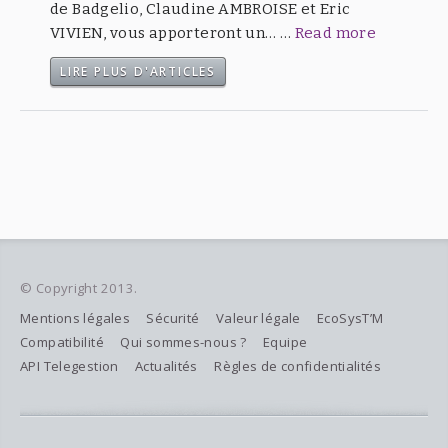
de Badgelio, Claudine AMBROISE et Eric
VIVIEN, vous apporteront un… …
Read more
LIRE PLUS D'ARTICLES
© Copyright 2013.
Mentions légales
Sécurité
Valeur légale
EcoSysT’M
Compatibilité
Qui sommes-nous ?
Equipe
API Telegestion
Actualités
Règles de confidentialités