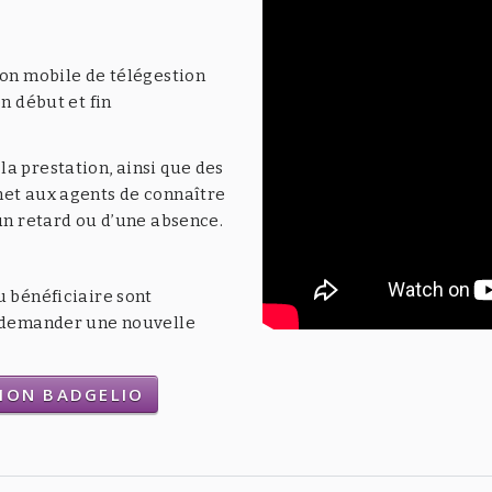
ion mobile de télégestion
n début et fin
a prestation, ainsi que des
met aux agents de connaître
’un retard ou d’une absence.
u bénéficiaire sont
t demander une nouvelle
TION BADGELIO