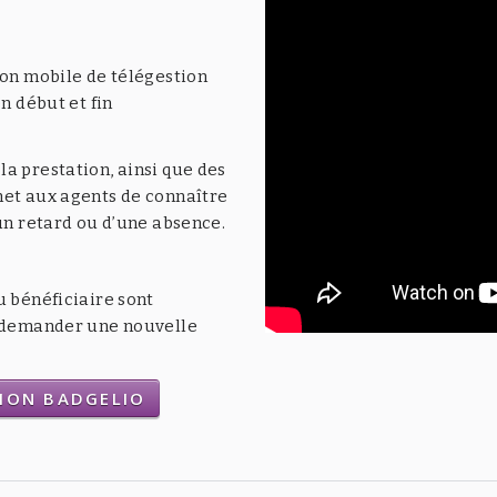
ion mobile de télégestion
n début et fin
a prestation, ainsi que des
met aux agents de connaître
’un retard ou d’une absence.
u bénéficiaire sont
t demander une nouvelle
TION BADGELIO