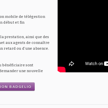
ion mobile de télégestion
n début et fin
a prestation, ainsi que des
met aux agents de connaître
’un retard ou d’une absence.
u bénéficiaire sont
t demander une nouvelle
TION BADGELIO