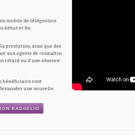
ion mobile de télégestion
n début et fin
a prestation, ainsi que des
met aux agents de connaître
’un retard ou d’une absence.
u bénéficiaire sont
t demander une nouvelle
TION BADGELIO