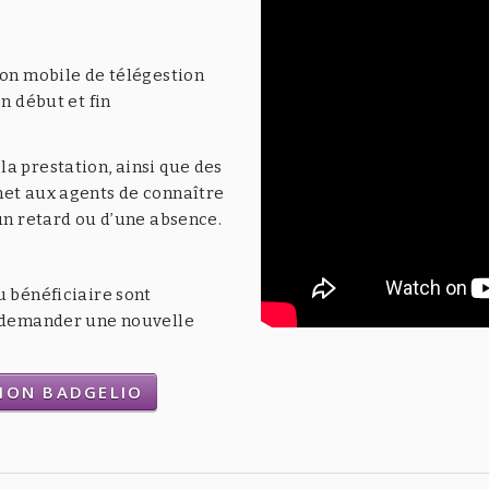
ion mobile de télégestion
n début et fin
a prestation, ainsi que des
met aux agents de connaître
’un retard ou d’une absence.
u bénéficiaire sont
t demander une nouvelle
TION BADGELIO