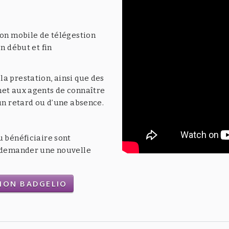
ion mobile de télégestion
n début et fin
a prestation, ainsi que des
met aux agents de connaître
’un retard ou d’une absence.
u bénéficiaire sont
t demander une nouvelle
TION BADGELIO