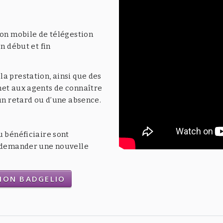
ion mobile de télégestion
n début et fin
a prestation, ainsi que des
met aux agents de connaître
’un retard ou d’une absence.
u bénéficiaire sont
t demander une nouvelle
TION BADGELIO