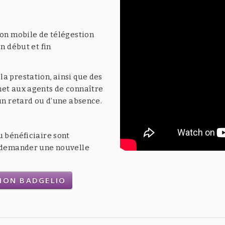
ion mobile de télégestion
n début et fin
a prestation, ainsi que des
met aux agents de connaître
’un retard ou d’une absence.
u bénéficiaire sont
t demander une nouvelle
TION BADGELIO