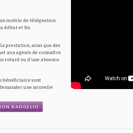
ion mobile de télégestion
n début et fin
a prestation, ainsi que des
met aux agents de connaître
’un retard ou d’une absence.
u bénéficiaire sont
t demander une nouvelle
TION BADGELIO