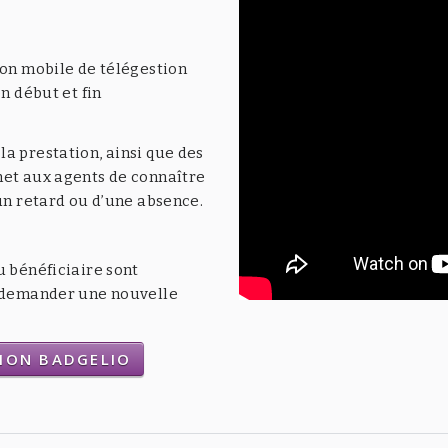
ion mobile de télégestion
n début et fin
a prestation, ainsi que des
met aux agents de connaître
’un retard ou d’une absence.
u bénéficiaire sont
t demander une nouvelle
TION BADGELIO