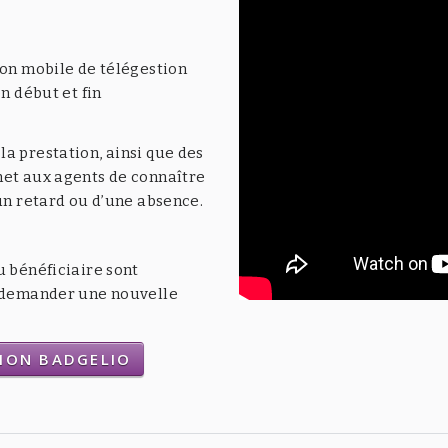
ion mobile de télégestion
n début et fin
a prestation, ainsi que des
met aux agents de connaître
’un retard ou d’une absence.
u bénéficiaire sont
t demander une nouvelle
TION BADGELIO