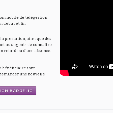
ion mobile de télégestion
n début et fin
a prestation, ainsi que des
met aux agents de connaître
’un retard ou d’une absence.
u bénéficiaire sont
t demander une nouvelle
TION BADGELIO