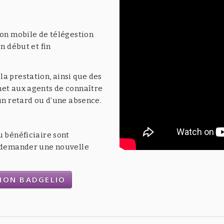
ion mobile de télégestion
n début et fin
a prestation, ainsi que des
met aux agents de connaître
’un retard ou d’une absence.
u bénéficiaire sont
t demander une nouvelle
TION BADGELIO