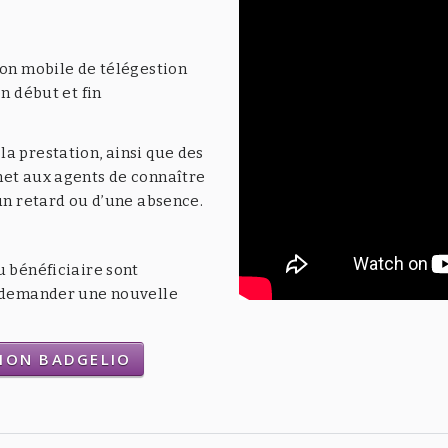
ion mobile de télégestion
n début et fin
a prestation, ainsi que des
met aux agents de connaître
’un retard ou d’une absence.
u bénéficiaire sont
t demander une nouvelle
TION BADGELIO