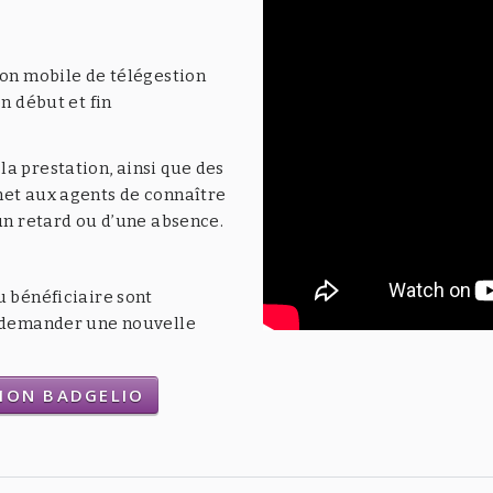
ion mobile de télégestion
n début et fin
a prestation, ainsi que des
met aux agents de connaître
’un retard ou d’une absence.
u bénéficiaire sont
t demander une nouvelle
TION BADGELIO