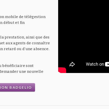
ion mobile de télégestion
n début et fin
a prestation, ainsi que des
met aux agents de connaître
’un retard ou d’une absence.
u bénéficiaire sont
t demander une nouvelle
TION BADGELIO