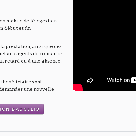
ion mobile de télégestion
n début et fin
a prestation, ainsi que des
met aux agents de connaître
’un retard ou d’une absence.
u bénéficiaire sont
t demander une nouvelle
TION BADGELIO