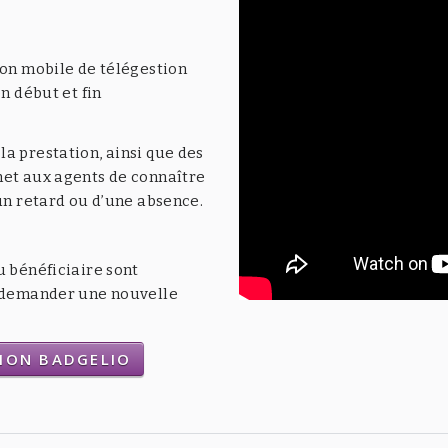
ion mobile de télégestion
n début et fin
a prestation, ainsi que des
met aux agents de connaître
’un retard ou d’une absence.
u bénéficiaire sont
t demander une nouvelle
TION BADGELIO