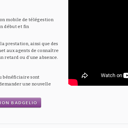
ion mobile de télégestion
n début et fin
a prestation, ainsi que des
met aux agents de connaître
’un retard ou d’une absence.
u bénéficiaire sont
t demander une nouvelle
TION BADGELIO