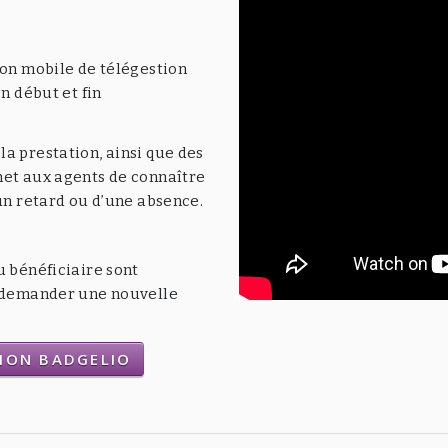
ion mobile de télégestion
n début et fin
a prestation, ainsi que des
met aux agents de connaître
’un retard ou d’une absence.
u bénéficiaire sont
t demander une nouvelle
TION BADGELIO