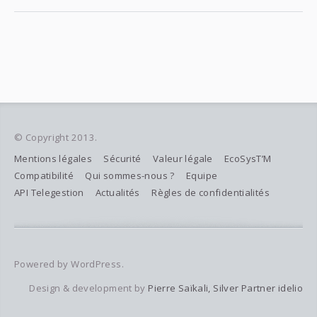
© Copyright 2013.
Mentions légales
Sécurité
Valeur légale
EcoSysT’M
Compatibilité
Qui sommes-nous ?
Equipe
API Telegestion
Actualités
Règles de confidentialités
Powered by WordPress.
Design & development by
Pierre Saïkali, Silver Partner idelio