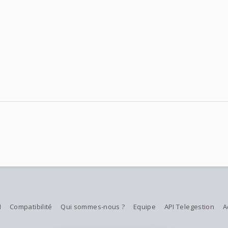
M
Compatibilité
Qui sommes-nous ?
Equipe
API Telegestion
A