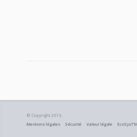
© Copyright 2013.
Mentions légales
Sécurité
Valeur légale
EcoSysT’