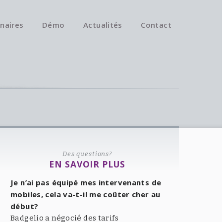
naires
Démo
Actualités
Contact
Des questions?
EN SAVOIR PLUS
Je n’ai pas équipé mes intervenants de
mobiles, cela va-t-il me coûter cher au
début?
Badgelio a négocié des tarifs