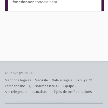
© Copyright 2013.
Mentions légales
Sécurité
Valeur légale
EcoSysT’M
Compatibilité
Qui sommes-nous ?
Equipe
API Telegestion
Actualités
Règles de confidentialités