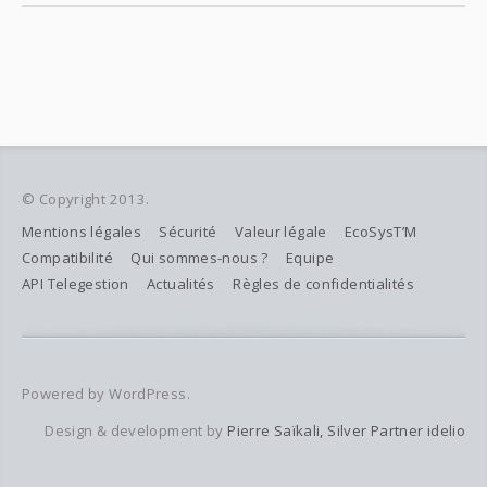
© Copyright 2013.
Mentions légales
Sécurité
Valeur légale
EcoSysT’M
Compatibilité
Qui sommes-nous ?
Equipe
API Telegestion
Actualités
Règles de confidentialités
Powered by WordPress.
Design & development by
Pierre Saïkali, Silver Partner idelio