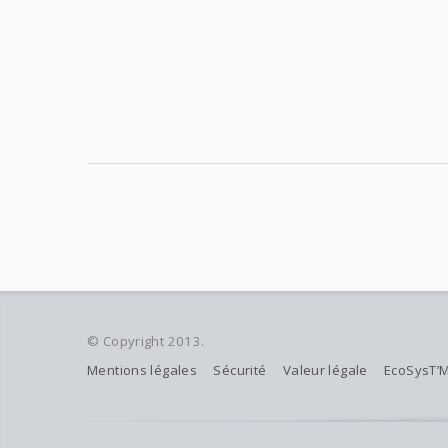
© Copyright 2013.
Mentions légales
Sécurité
Valeur légale
EcoSysT’