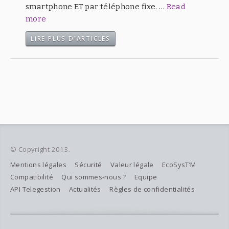
smartphone ET par téléphone fixe. …
Read
more
LIRE PLUS D'ARTICLES
© Copyright 2013.
Mentions légales
Sécurité
Valeur légale
EcoSysT’M
Compatibilité
Qui sommes-nous ?
Equipe
API Telegestion
Actualités
Règles de confidentialités