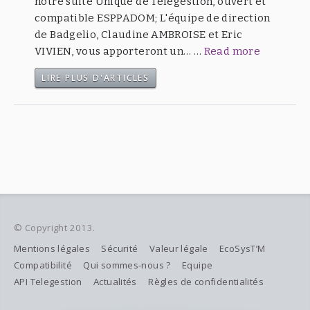
notre suite Unique de Télégestion, ouvert et
compatible ESPPADOM; L'équipe de direction
de Badgelio, Claudine AMBROISE et Eric
VIVIEN, vous apporteront un… …
Read more
LIRE PLUS D'ARTICLES
© Copyright 2013.
Mentions légales
Sécurité
Valeur légale
EcoSysT’M
Compatibilité
Qui sommes-nous ?
Equipe
API Telegestion
Actualités
Règles de confidentialités