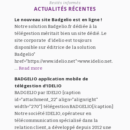
Restés informés
ACTUALITÉS RÉCENTES
Le nouveau site Badgelio est en ligne !
Notre solution Badgelio.fr dédiée à la
télégestion méritait bien un site dédié. Le
site corporate d'idelio est toujours
disponible sur éditrice de la solution
Badgelio"
href="https://www.idelio.net">www.idelio.net.
…
Read more
BADGELIO application mobile de
télégestion d'IDELIO
BADGELIO par IDELIO [caption
id="attachment_22" align="alignright"
width="270"] télégestion BADGELIO[/caption]
Notre société IDELIO, opérateur en
télécommunication spécialisé dans la
relation client, a développé depuis 2012 une