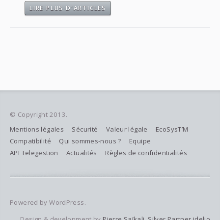
LIRE PLUS D'ARTICLES
© Copyright 2013.
Mentions légales
Sécurité
Valeur légale
EcoSysT’M
Compatibilité
Qui sommes-nous ?
Equipe
API Telegestion
Actualités
Règles de confidentialités
Powered by WordPress.
Design & development by
Pierre Saïkali, Silver Partner idelio