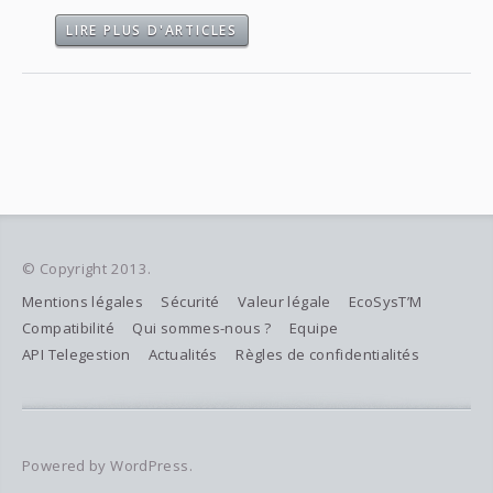
LIRE PLUS D'ARTICLES
© Copyright 2013.
Mentions légales
Sécurité
Valeur légale
EcoSysT’M
Compatibilité
Qui sommes-nous ?
Equipe
API Telegestion
Actualités
Règles de confidentialités
Powered by WordPress.