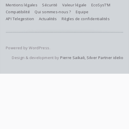
Mentions légales
Sécurité
Valeur légale
EcoSysT’M
Compatibilité
Qui sommes-nous ?
Equipe
API Telegestion
Actualités
Règles de confidentialités
Powered by WordPress.
Design & development by
Pierre Saïkali, Silver Partner idelio